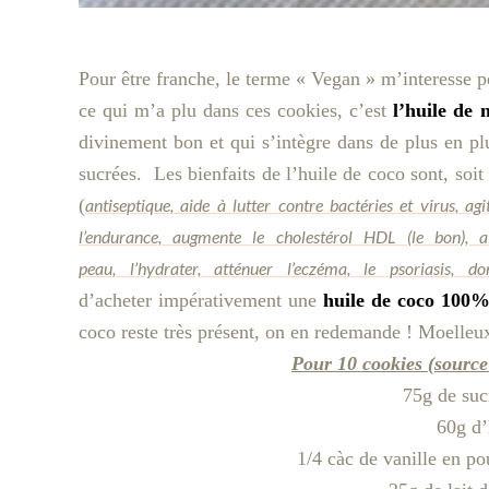
Pour être franche, le terme « Vegan » m’interesse p
ce qui m’a plu dans ces cookies, c’est
l’huile de 
divinement bon et qui s’intègre dans de plus en plu
sucrées. Les bienfaits de l’huile de coco sont, soit 
(
antiseptique, aide à lutter contre bactéries et virus, a
l’endurance, augmente le cholestérol HDL (le bon),
peau, l’hydrater, atténuer l’eczéma, le psoriasis, 
d’acheter impérativement une
huile de coco
100
coco reste très présent, on en redemande ! Moelleux e
Pour 10 cookies (source
75g de suc
60g d’
1/4 càc de vanille en po