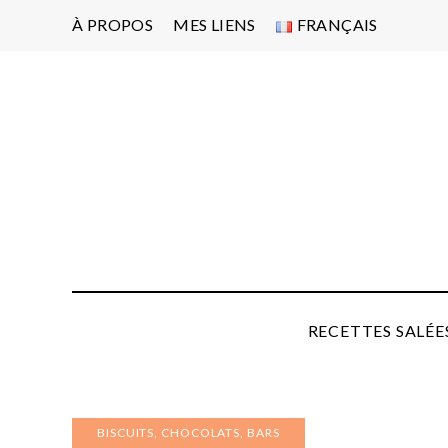
À PROPOS
MES LIENS
FRANÇAIS
Po
d'
pa
P
RECETTES SALÉE
BISCUITS, CHOCOLATS, BARS