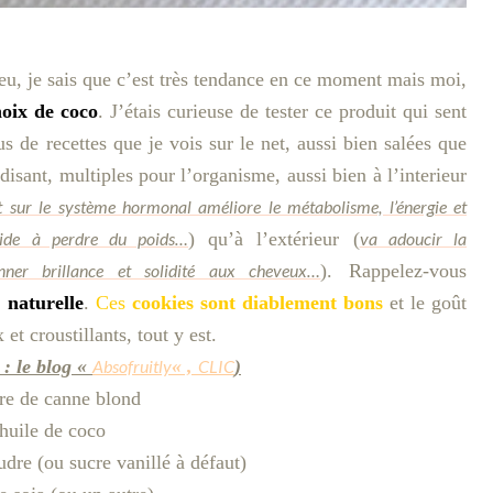
eu, je sais que c’est très tendance en ce moment mais moi,
noix de coco
. J’étais curieuse de tester ce produit qui sent
s de recettes que je vois sur le net, aussi bien salées que
disant, multiples pour l’organisme, aussi bien à l’interieur
git sur le système hormonal améliore le métabolisme, l’énergie et
 aide à perdre du poids…
) qu’à l’extérieur (
va adoucir la
donner brillance et solidité aux cheveux…
). Rappelez-vous
%
naturelle
.
Ces
c
ookies sont diablement bons
et le goût
t croustillants, tout y est.
 : le blog «
Absofruitly
« ,
CLIC
)
re de canne blond
huile de coco
udre (ou sucre vanillé à défaut)