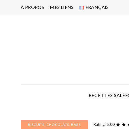
À PROPOS
MES LIENS
FRANÇAIS
Po
d'
pa
P
RECETTES SALÉE
Rating: 5.00
BISCUITS, CHOCOLATS, BARS