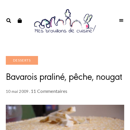
Portrait
PORTRAIT
d'une
D'UNE
passionnée
PASSIONNÉE
DESSERTS
Bavarois praliné, pêche, nougat
11 Commentaires
10 mai 2009