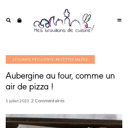
Portrait
PORTRAIT
d'une
D'UNE
passionnée
PASSIONNÉE
LÉGUMES, FÉCULENTS
RECETTES SALÉES
Aubergine au four, comme un
air de pizza !
2 Commentaires
5 juillet 2023