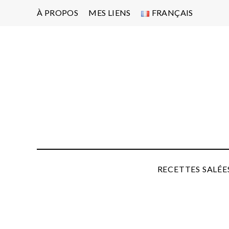
À PROPOS
MES LIENS
FRANÇAIS
Po
d'
pa
P
RECETTES SALÉE