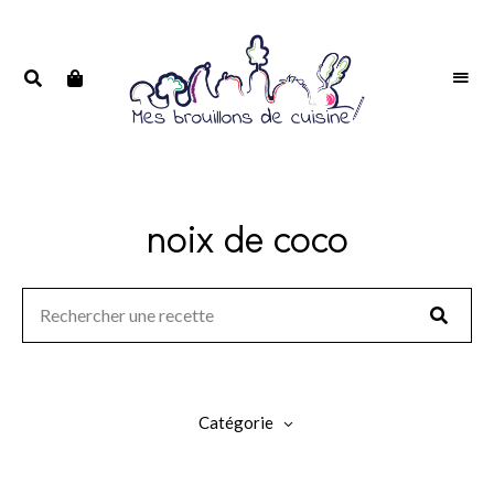
Portrait
PORTRAIT
d'une
D'UNE
passionnée
PASSIONNÉE
noix de coco
Catégorie