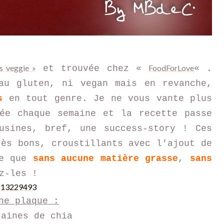
es veggie »
FoodForLove
et trouvée chez «
« .
au gluten, ni vegan mais en revanche,
s
en tout genre. Je ne vous vante plus
ée chaque semaine et la recette passe
usines, bref, une success-story ! Ces
rès bons, croustillants avec l’ajout de
re que
sans aucune matière grasse
,
sans
ez-les !
ne plaque :
raines de chia