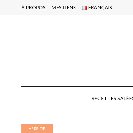
À PROPOS
MES LIENS
FRANÇAIS
Po
d'
pa
P
RECETTES SALÉE
APÉRITIF