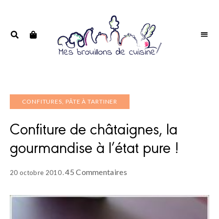
Portrait
PORTRAIT
d'une
D'UNE
passionnée
PASSIONNÉE
CONFITURES, PÂTE À TARTINER
Confiture de châtaignes, la
gourmandise à l’état pure !
45 Commentaires
20 octobre 2010