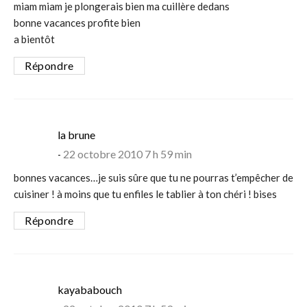
miam miam je plongerais bien ma cuillère dedans
bonne vacances profite bien
a bientôt
Répondre
says:
la brune
22 octobre 2010 7 h 59 min
bonnes vacances…je suis sûre que tu ne pourras t’empêcher de
cuisiner ! à moins que tu enfiles le tablier à ton chéri ! bises
Répondre
says:
kayababouch