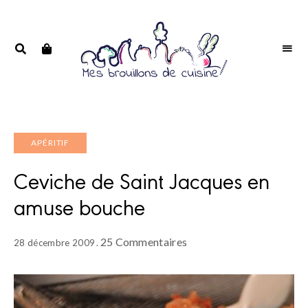
Portrait
PORTRAIT
d'une
D'UNE
passionnée
PASSIONNÉE
APÉRITIF
Ceviche de Saint Jacques en
amuse bouche
25 Commentaires
28 décembre 2009