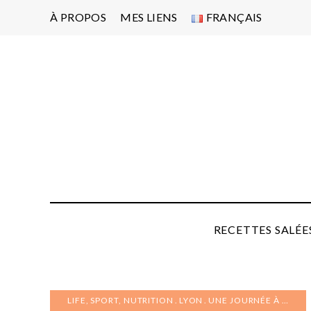
À PROPOS
MES LIENS
FRANÇAIS
Po
d'
pa
P
RECETTES SALÉE
LIFE, SPORT, NUTRITION
LYON
UNE JOURNÉE À …