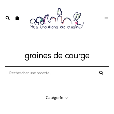
Portrait
PORTRAIT
d'une
D'UNE
passionnée
PASSIONNÉE
graines de courge
Catégorie