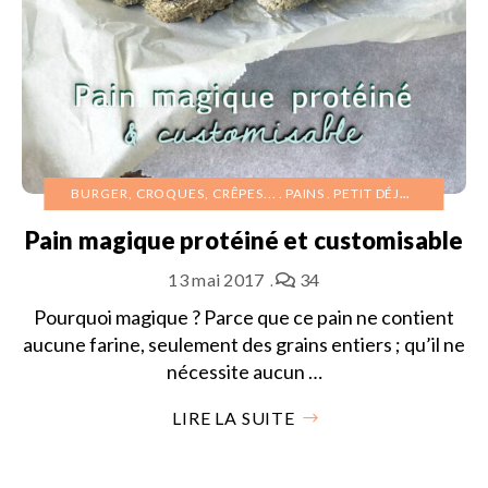
BURGER, CROQUES, CRÊPES...
PAINS
PETIT DÉJEUNER
Pain magique protéiné et customisable
13 mai 2017
34
Pourquoi magique ? Parce que ce pain ne contient
aucune farine, seulement des grains entiers ; qu’il ne
nécessite aucun …
LIRE LA SUITE