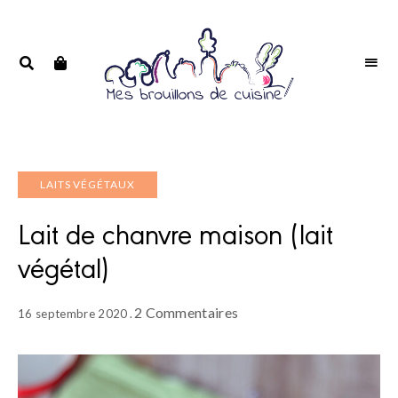
Portrait
PORTRAIT
d'une
D'UNE
passionnée
PASSIONNÉE
LAITS VÉGÉTAUX
Lait de chanvre maison (lait
végétal)
2 Commentaires
16 septembre 2020