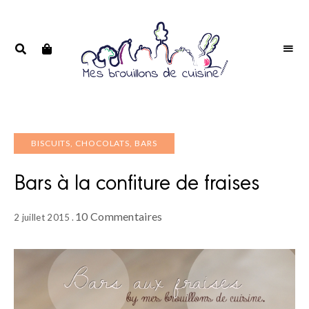
Portrait
PORTRAIT
d'une
D'UNE
passionnée
PASSIONNÉE
BISCUITS, CHOCOLATS, BARS
Bars à la confiture de fraises
10 Commentaires
2 juillet 2015