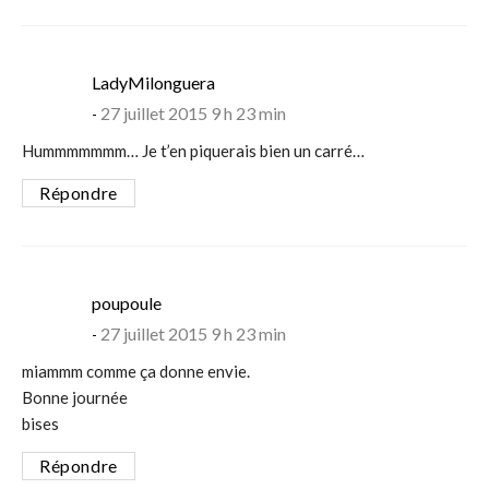
says:
LadyMilonguera
27 juillet 2015 9 h 23 min
Hummmmmmm… Je t’en piquerais bien un carré…
Répondre
says:
poupoule
27 juillet 2015 9 h 23 min
miammm comme ça donne envie.
Bonne journée
bises
Répondre