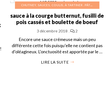
CHUTNEY, SAUCES, COULIS, À TARTINER
PÂTES
sauce à la courge butternut, fusilli de
pois cassés et boulette de boeuf
x
3 décembre 2018
2
Encore une sauce crémeuse mais un peu
différente cette fois puisqu’elle ne contient pas
!
d’oléagineux. L’onctuosité est apportée par le …
LIRE LA SUITE