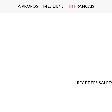
À PROPOS
MES LIENS
FRANÇAIS
Po
d'
pa
P
RECETTES SALÉE