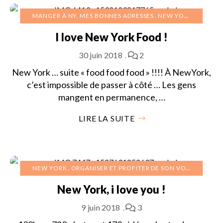
MANGER À NY, MES BONNES ADRESSES
NEW YORK
VOYAGE
I love New York Food !
30 juin 2018
2
New York … suite « food food food » !!!! À NewYork,
c’est impossible de passer à côté … Les gens
mangent en permanence, …
LIRE LA SUITE
NEW YORK
ORGANISER ET PROFITER DE SON VOYAGE À NY
New York, i love you !
9 juin 2018
3