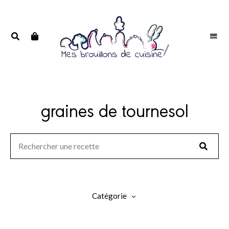
Portrait
PORTRAIT
d'une
D'UNE
passionnée
PASSIONNÉE
graines de tournesol
Catégorie