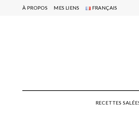
À PROPOS
MES LIENS
FRANÇAIS
Po
d'
pa
P
RECETTES SALÉE