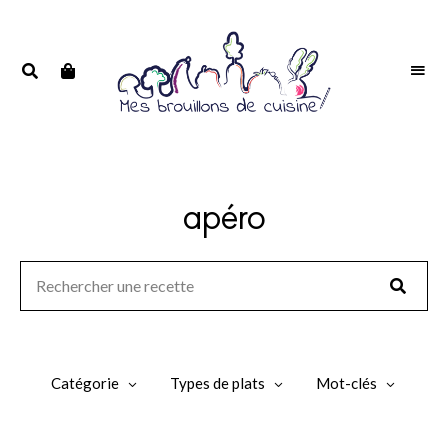
Portrait
PORTRAIT
d'une
D'UNE
passionnée
PASSIONNÉE
apéro
Catégorie
Types de plats
Mot-clés