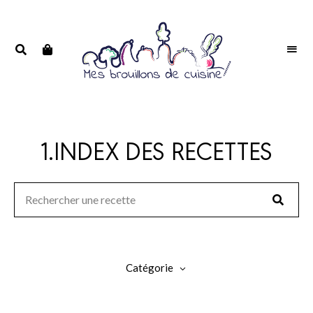
Portrait
PORTRAIT
d'une
D'UNE
passionnée
PASSIONNÉE
1.INDEX DES RECETTES
Catégorie