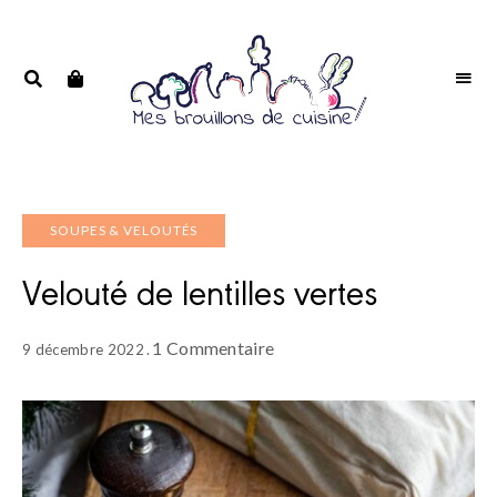
Portrait
PORTRAIT
d'une
D'UNE
passionnée
PASSIONNÉE
SOUPES & VELOUTÉS
Velouté de lentilles vertes
1 Commentaire
9 décembre 2022