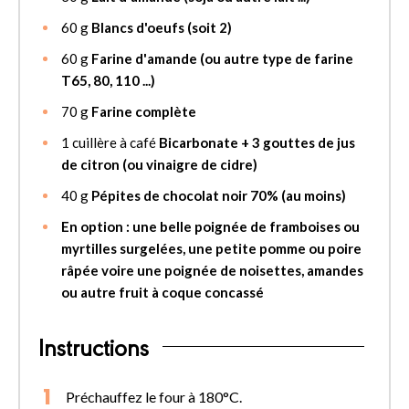
60
g
Blancs d'oeufs (soit 2)
60
g
Farine d'amande (ou autre type de farine
T65, 80, 110 ...)
70
g
Farine complète
1
cuillère à café
Bicarbonate + 3 gouttes de jus
de citron (ou vinaigre de cidre)
40
g
Pépites de chocolat noir 70% (au moins)
En option : une belle poignée de framboises ou
myrtilles surgelées, une petite pomme ou poire
râpée voire une poignée de noisettes, amandes
ou autre fruit à coque concassé
Instructions
Préchauffez le four à 180°C.