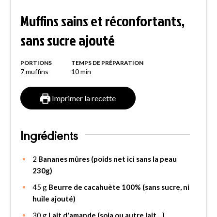
Muffins sains et réconfortants,
sans sucre ajouté
PORTIONS
TEMPS DE PRÉPARATION
7 muffins
10
min
Imprimer la recette
Ingrédients
2
Bananes mûres (poids net ici sans la peau
230g)
45
g
Beurre de cacahuète 100% (sans sucre, ni
huile ajouté)
30
g
Lait d'amande (soja ou autre lait ...)