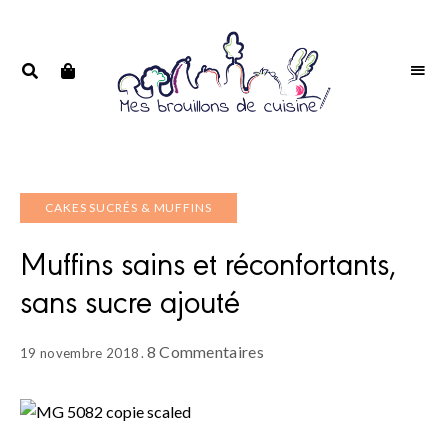
Portrait
PORTRAIT
d'une
D'UNE
passionnée
PASSIONNÉE
CAKES SUCRÉS & MUFFINS
Muffins sains et réconfortants,
sans sucre ajouté
8 Commentaires
19 novembre 2018