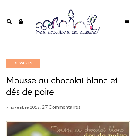
Portrait
PORTRAIT
d'une
D'UNE
passionnée
PASSIONNÉE
DESSERTS
Mousse au chocolat blanc et
dés de poire
27 Commentaires
7 novembre 2012