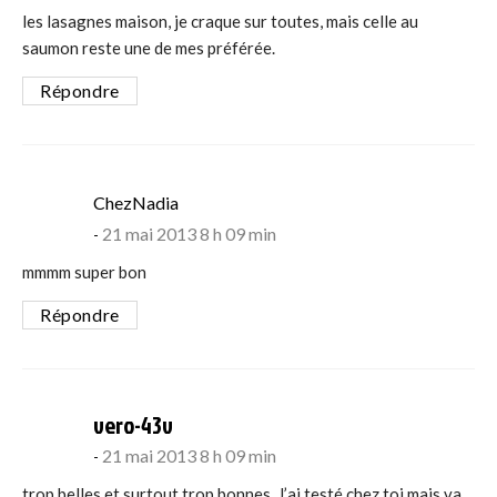
les lasagnes maison, je craque sur toutes, mais celle au
saumon reste une de mes préférée.
Répondre
says:
ChezNadia
21 mai 2013 8 h 09 min
mmmm super bon
Répondre
says:
vero-43v
21 mai 2013 8 h 09 min
trop belles et surtout trop bonnes. J’ai testé chez toi mais va