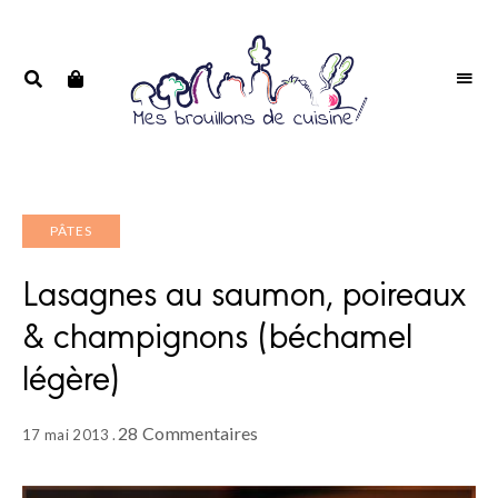
Portrait
PORTRAIT
d'une
D'UNE
passionnée
PASSIONNÉE
PÂTES
Lasagnes au saumon, poireaux
& champignons (béchamel
légère)
28 Commentaires
17 mai 2013