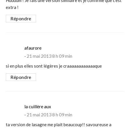
Huuuum ! Je fais une version similaire et je confirme que c’est
extra !
Répondre
says:
afaurore
21 mai 2013 8 h 09 min
si en plus elles sont légères je craaaaaaaaaaaaque
Répondre
says:
la cuillère aux
21 mai 2013 8 h 09 min
ta version de lasagne me plait beaucoup!! savoureuse a