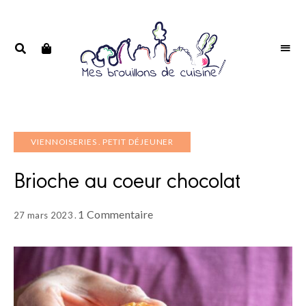
Portrait
PORTRAIT
d'une
D'UNE
passionnée
PASSIONNÉE
VIENNOISERIES
PETIT DÉJEUNER
Brioche au coeur chocolat
1 Commentaire
27 mars 2023