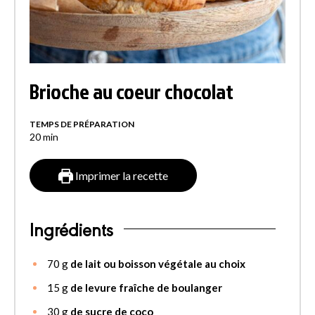
Brioche au coeur chocolat
TEMPS DE PRÉPARATION
20
min
Imprimer la recette
Ingrédients
70
g
de lait ou boisson végétale au choix
15
g
de levure fraîche de boulanger
30
g
de sucre de coco