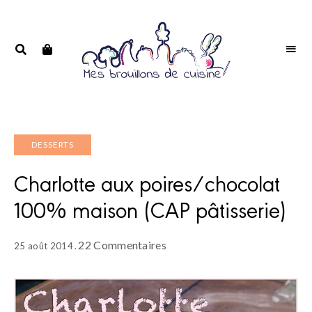
Portrait
PORTRAIT
d'une
D'UNE
passionnée
PASSIONNÉE
DESSERTS
Charlotte aux poires/chocolat
100% maison (CAP pâtisserie)
22 Commentaires
25 août 2014