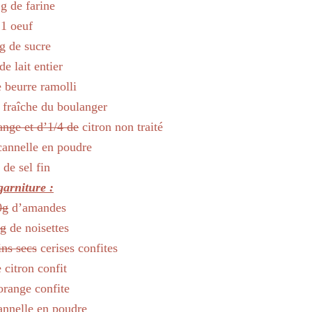
g de farine
1 oeuf
g de sucre
de lait entier
 beurre ramolli
 fraîche du boulanger
ange et d’
1/4 de
citron non traité
cannelle en poudre
 de sel fin
garniture :
0g
d’amandes
g
de noisettes
ins secs
cerises confites
 citron confit
orange confite
annelle en poudre