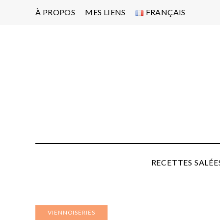
À PROPOS
MES LIENS
FRANÇAIS
Po
d'
pa
P
RECETTES SALÉE
VIENNOISERIES