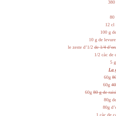
380 
80 
12 cl 
100 g de
10 g de levure
le zeste d’1/2
de 1/4 d’or
1/2 càc de 
5 g
La 
60g
8
60g
40
60g
80 g de rais
80g de
80g d’
1 càc de c