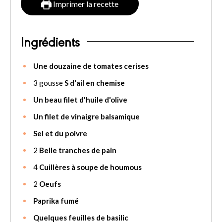
Imprimer la recette
Ingrédients
Une douzaine de tomates cerises
3
gousse
S d'ail en chemise
Un beau filet d'huile d'olive
Un filet de vinaigre balsamique
Sel et du poivre
2
Belle tranches de pain
4
Cuillères à soupe de houmous
2
Oeufs
Paprika fumé
Quelques feuilles de basilic