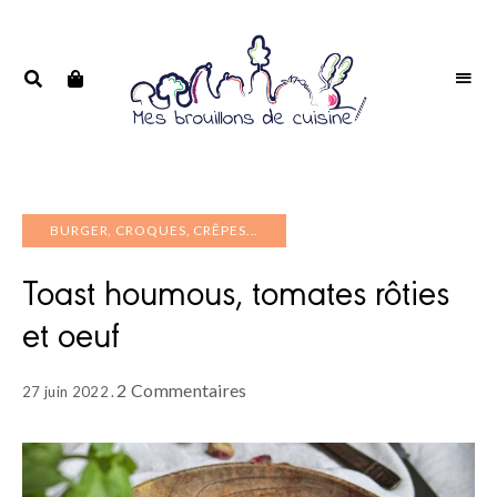
Portrait
PORTRAIT
d'une
D'UNE
passionnée
PASSIONNÉE
BURGER, CROQUES, CRÊPES...
Toast houmous, tomates rôties
et oeuf
2 Commentaires
27 juin 2022