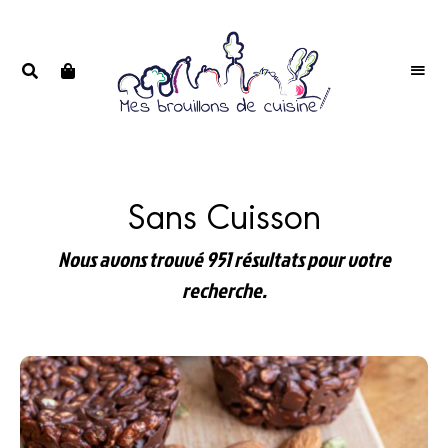
Portrait
PORTRAIT
d'une
D'UNE
passionnée
PASSIONNÉE
Sans Cuisson
Nous avons trouvé 951 résultats pour votre
recherche.